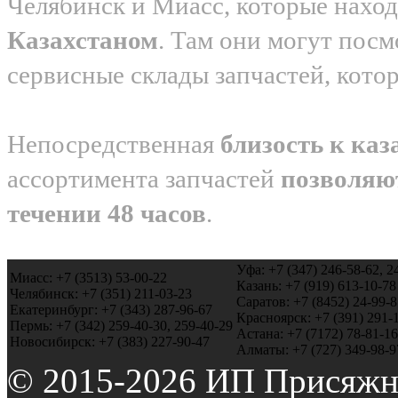
Челябинск и Миасс, которые нахо
Казахстаном
. Там они могут посм
сервисные склады запчастей, кото
Непосредственная
близость к каз
ассортимента запчастей
позволяю
течении 48 часов
.
Уфа: +7 (347) 246-58-62, 2
Миасс: +7 (3513) 53-00-22
Казань: +7 (919) 613-10-78
Челябинск: +7 (351) 211-03-23
Саратов: +7 (8452) 24-99-8
Екатеринбург: +7 (343) 287-96-67
Красноярск: +7 (391) 291-
Пермь: +7 (342) 259-40-30, 259-40-29
Астана: +7 (7172) 78-81-16
Новосибирск: +7 (383) 227-90-47
Алматы: +7 (727) 349-98-9
© 2015-2026 ИП Присяжн