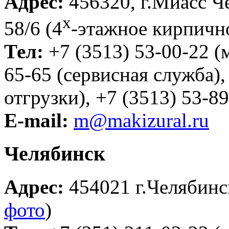
Адрес:
456320, г.Миасс Че
х
58/6 (4
-этажное кирпично
Тел:
+7 (3513) 53-00-22 (
65-65 (сервисная служба),
отгрузки), +7 (3513) 53-89
E-mail:
m@makizural.ru
Челябинск
Адрес:
454021 г.Челябинск
фото
)