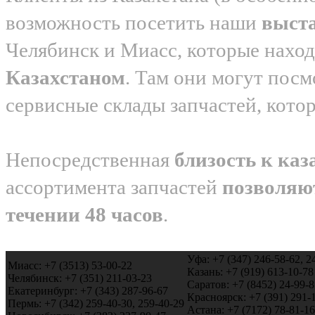
возможность посетить наши
выст
Челябинск и Миасс, которые нахо
Казахстаном
. Там они могут посм
сервисные склады запчастей, кото
Непосредственная
близость к каз
ассортимента запчастей
позволяю
течении 48 часов
.
Уфа: +7 (347) 246-58-62, 2
Миасс: +7 (3513) 53-00-22
Казань: +7 (919) 613-10-78
Челябинск: +7 (351) 211-03-23
Саратов: +7 (8452) 24-99-8
Екатеринбург: +7 (343) 287-96-67
Красноярск: +7 (391) 291-
Пермь: +7 (342) 259-40-30, 259-40-29
Астана: +7 (7172) 78-81-16