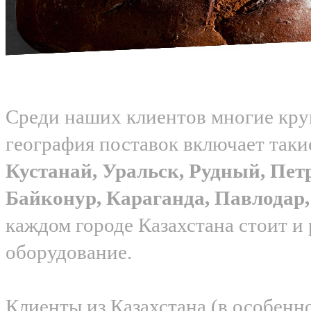
Среди наших клиентов многие круп
география поставок включает таки
Кустанай, Уральск, Рудный, Пет
Байконур, Караганда, Павлода
каждом городе Казахстана стоит и
оборудование.
Клиенты из Казахстана (в особенн