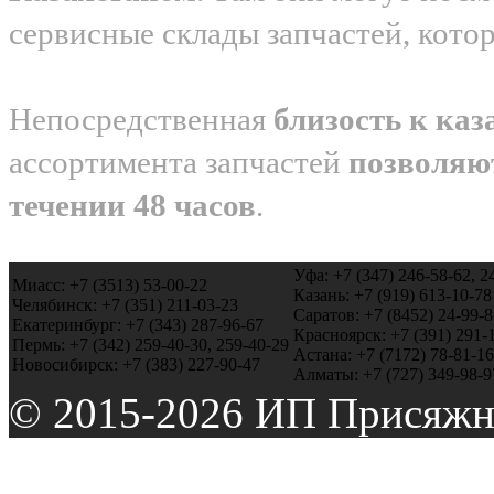
сервисные склады запчастей, кото
Непосредственная
близость к каз
ассортимента запчастей
позволяю
течении 48 часов
.
Уфа: +7 (347) 246-58-62, 2
Миасс: +7 (3513) 53-00-22
Казань: +7 (919) 613-10-78
Челябинск: +7 (351) 211-03-23
Саратов: +7 (8452) 24-99-8
Екатеринбург: +7 (343) 287-96-67
Красноярск: +7 (391) 291-
Пермь: +7 (342) 259-40-30, 259-40-29
Астана: +7 (7172) 78-81-16
Новосибирск: +7 (383) 227-90-47
Алматы: +7 (727) 349-98-9
© 2015-2026 ИП Присяжн