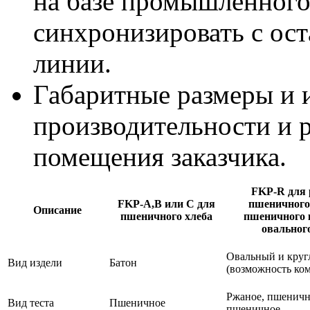
на базе промышленного
синхронизировать с ос
линии.
Габаритные размеры и 
производительности и 
помещения заказчика.
FKP-R для 
FKP-А,В или С для
пшеничного
Описание
пшеничного хлеба
пшеничного 
овальног
Овальный и круг
Вид издели
Батон
(возможность ко
Ржаное, пшеничн
Вид теста
Пшеничное
пшеничное