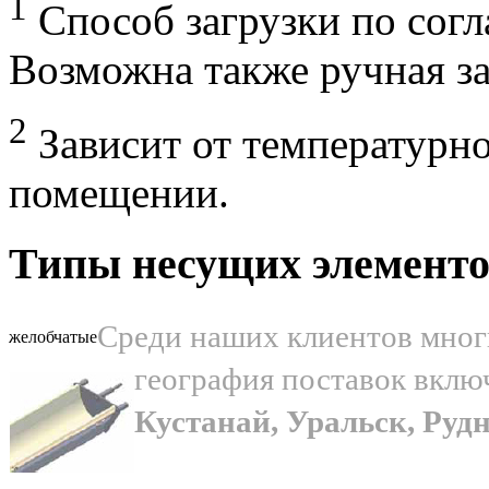
1
Способ загрузки по согл
Возможна также ручная за
2
Зависит от температурн
помещении.
Типы несущих элементо
Среди наших клиентов многи
желобчатые
география поставок включ
Кустанай, Уральск, Руд