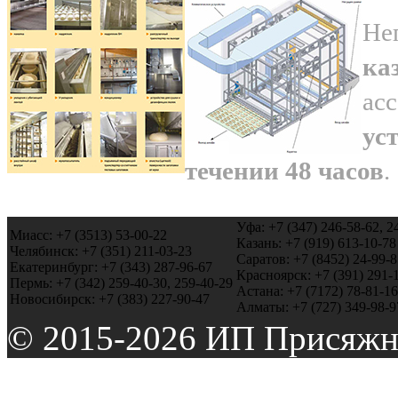
Не
ка
ас
ус
течении 48 часов
.
Уфа: +7 (347) 246-58-62, 2
Миасс: +7 (3513) 53-00-22
Казань: +7 (919) 613-10-78
Челябинск: +7 (351) 211-03-23
Саратов: +7 (8452) 24-99-8
Екатеринбург: +7 (343) 287-96-67
Красноярск: +7 (391) 291-
Пермь: +7 (342) 259-40-30, 259-40-29
Астана: +7 (7172) 78-81-16
Новосибирск: +7 (383) 227-90-47
Алматы: +7 (727) 349-98-9
© 2015-2026 ИП Присяжн