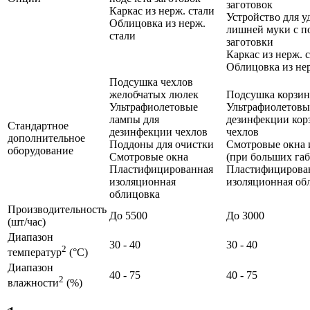
заготовок
Каркас из нерж. стали
Устройство для у
Облицовка из нерж.
лишней муки с п
стали
заготовки
Каркас из нерж. 
Облицовка из нер
Подсушка чехлов
желобчатых люлек
Подсушка корзин
Ультрафиолетовые
Ультрафиолетовы
лампы для
дезинфекции кор
Стандартное
дезинфекции чехлов
чехлов
дополнительное
Поддоны для очистки
Смотровые окна 
оборудование
Смотровые окна
(при больших габ
Пластифицированная
Пластифицирова
изоляционная
изоляционная об
облицовка
Производительность
До 5500
До 3000
(шт/час)
Диапазон
30 - 40
30 - 40
2
температур
(°С)
Диапазон
40 - 75
40 - 75
2
влажности
(%)