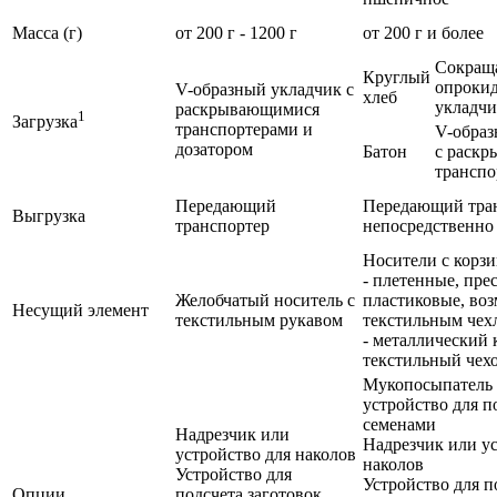
Масса (г)
от 200 г - 1200 г
от 200 г и более
Сокращ
Круглый
опроки
V-образный укладчик с
хлеб
укладчи
раскрывающимися
1
Загрузка
транспортерами и
V-образ
дозатором
Батон
с раск
транспо
Передающий
Передающий тра
Выгрузка
транспортер
непосредственно 
Носители с корз
- плетенные, пре
Желобчатый носитель с
пластиковые, воз
Несущий элемент
текстильным рукавом
текстильным чех
- металлический 
текстильный чех
Мукопосыпатель
устройство для 
семенами
Надрезчик или
Надрезчик или ус
устройство для наколов
наколов
Устройство для
Устройство для п
Опции
подсчета заготовок